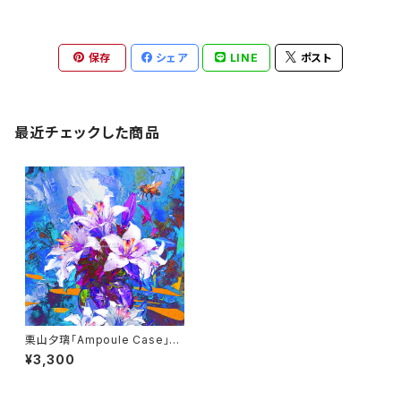
保存
シェア
LINE
ポスト
最近チェックした商品
栗山夕璃「Ampoule Case」通
常盤 (※特典あり)
¥3,300