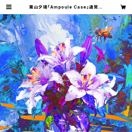
栗山夕璃「Ampoule Case」通常盤
(※特典あり) | BEESHOP